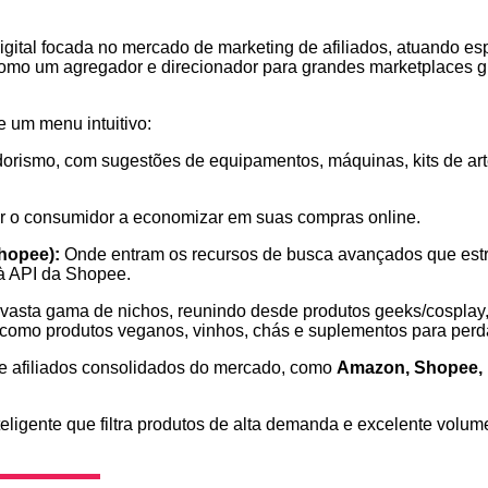
digital focada no mercado de marketing de afiliados, atuando e
 como um agregador e direcionador para grandes marketplaces gl
e um menu intuitivo:
ismo, com sugestões de equipamentos, máquinas, kits de arte
r o consumidor a economizar em suas compras online.
Shopee):
Onde entram os recursos de busca avançados que estr
 à API da Shopee.
asta gama de nichos, reunindo desde produtos geeks/cosplay, l
s como produtos veganos, vinhos, chás e suplementos para perd
de afiliados consolidados do mercado, como
Amazon, Shopee, M
igente que filtra produtos de alta demanda e excelente volume 